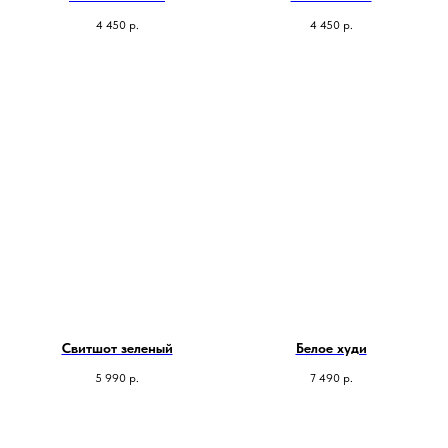
4 450
р.
4 450
р.
Свитшот зеленый
Белое худи
5 990
р.
7 490
р.