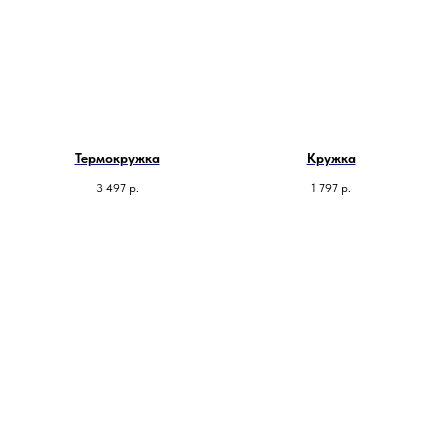
Термокружка
Кружка
3 497
р.
1 797
р.